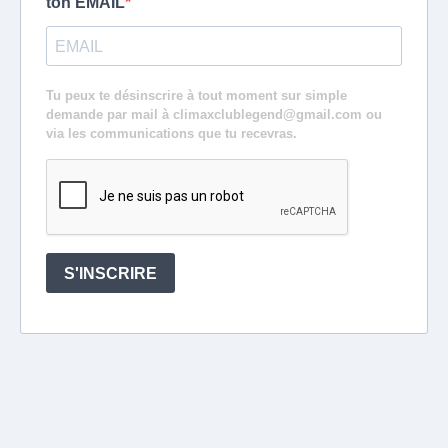
ton EMAIL
Tu peux te désinscrire à tout moment sur simple
demande par mail à
climaxclublegend@gmail.com
ou
via les communications que tu recevras.
S'INSCRIRE